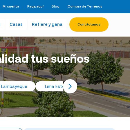
Mi cuenta
Paga aquí
Blog
Compra de Terrenos
s
Casas
Refiere y gana
Contáctanos
alidad tus sueños
Lambayeque
Lima Este
Nuevo Chimbote