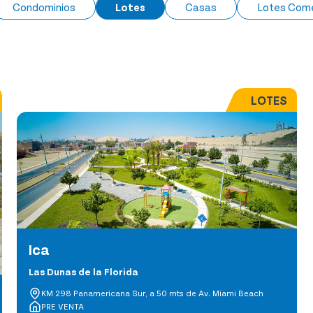
Condominios
Lotes
Casas
Lotes Come
LOTES
Ica
Las Dunas de la Florida
KM 298 Panamericana Sur, a 50 mts de Av. Miami Beach
PRE VENTA