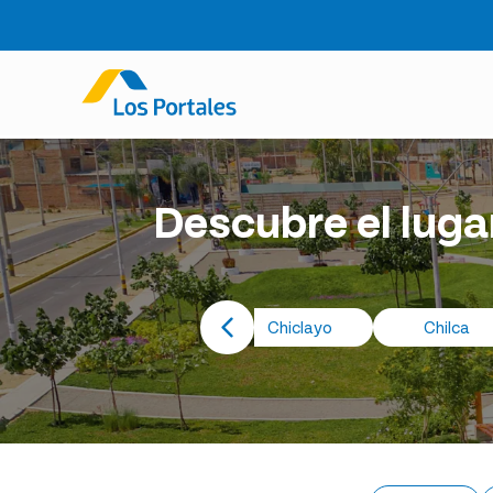
Descubre el luga
ñete
Carabayllo
Chiclayo
Chilca