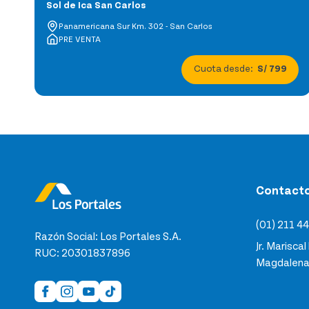
Sol de Ica San Carlos
Panamericana Sur Km. 302 - San Carlos
PRE VENTA
Cuota desde:
S/ 799
Contact
(01) 211 4
Razón Social: Los Portales S.A.
Jr. Mariscal
RUC: 20301837896
Magdalena