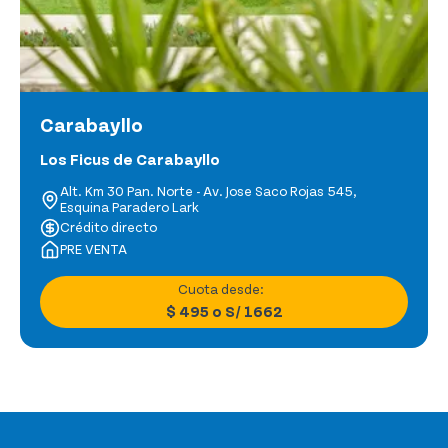
Carabayllo
Los Ficus de Carabayllo
Alt. Km 30 Pan. Norte - Av. Jose Saco Rojas 545,
Esquina Paradero Lark
Crédito directo
PRE VENTA
Cuota desde:
$ 495
o
S/ 1662