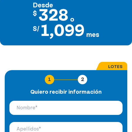
Desde
328
$
o
1,099
S/
mes
LOTES
1
2
Quiero recibir información