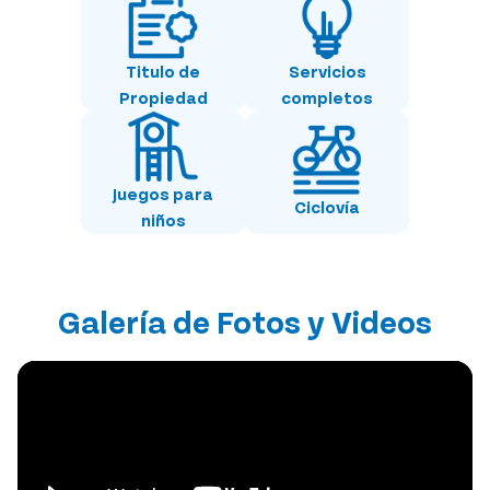
Titulo de
Servicios
Propiedad
completos
Juegos para
Ciclovía
niños
Galería de Fotos y Videos