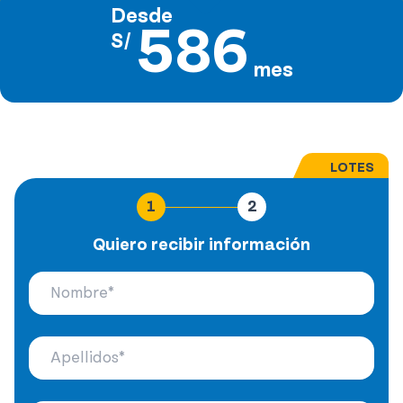
Desde
586
S/
mes
LOTES
1
2
Quiero recibir información